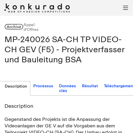

Appel
Archivé
d'Offres
MP-240026 SA-CH TP VIDEO-
CH GEV (F5) - Projektverfasser
und Bauleitung BSA
Processus
Données
Résultat
Téléchargemen
Description
clés
Description
Gegenstand des Projekts ist die Anpassung der
Videoanlagen der GE V auf die Vorgaben aus dem
Teilprojekt VIDEO-CH (SA-CH). Der Umbau erfolgt in