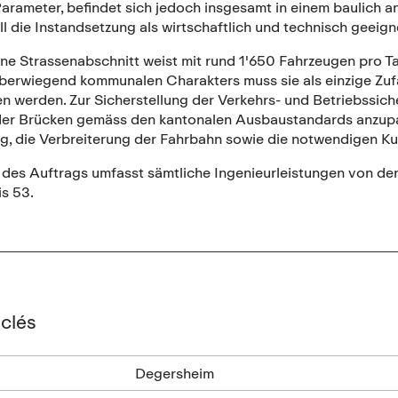
arameter, befindet sich jedoch insgesamt in einem baulich a
ll die Instandsetzung als wirtschaftlich und technisch geeign
ene Strassenabschnitt weist mit rund 1'650 Fahrzeugen pro T
überwiegend kommunalen Charakters muss sie als einzige Zufa
n werden. Zur Sicherstellung der Verkehrs- und Betriebssich
der Brücken gemäss den kantonalen Ausbaustandards anzupas
ng, die Verbreiterung der Fahrbahn sowie die notwendigen K
es Auftrags umfasst sämtliche Ingenieurleistungen von der V
s 53.
clés
Degersheim