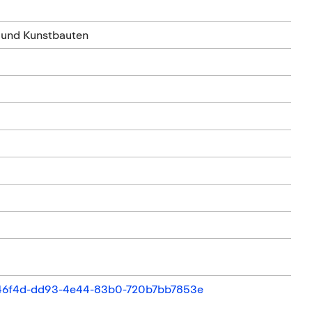
- und Kunstbauten
d3146f4d-dd93-4e44-83b0-720b7bb7853e