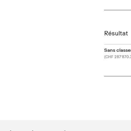
Résultat
Sans class
(CHF 287’870.