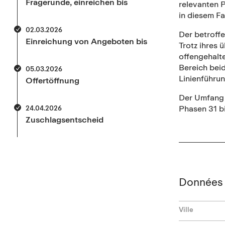
Fragerunde, einreichen bis
relevanten P
in diesem Fa
02.03.2026
Der betroff
Einreichung von Angeboten bis
Trotz ihres 
offengehalte
Bereich bei
05.03.2026
Linienführu
Offertöffnung
Der Umfang d
Phasen 31 bi
24.04.2026
Zuschlagsentscheid
Données 
Ville