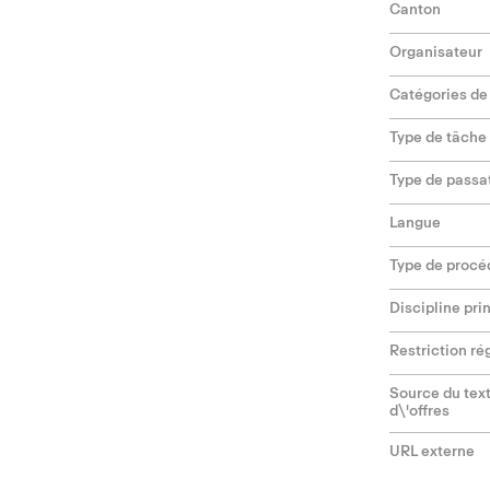
Canton
Organisateur
Catégories de
Type de tâche
Type de passa
Langue
Type de procé
Discipline pri
Restriction ré
Source du text
d\'offres
URL externe