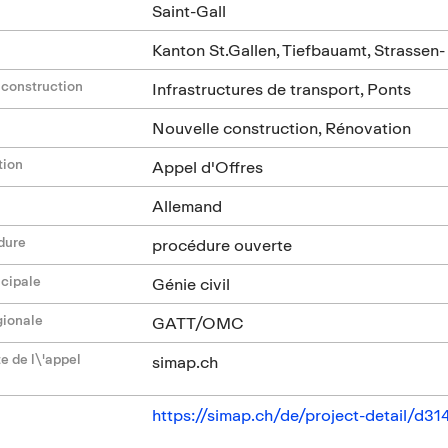
Saint-Gall
Kanton St.Gallen, Tiefbauamt, Strassen
 construction
Infrastructures de transport, Ponts
Nouvelle construction, Rénovation
tion
Appel d'Offres
Allemand
dure
procédure ouverte
ncipale
Génie civil
gionale
GATT/OMC
e de l\'appel
simap.ch
https://simap.ch/de/project-detail/