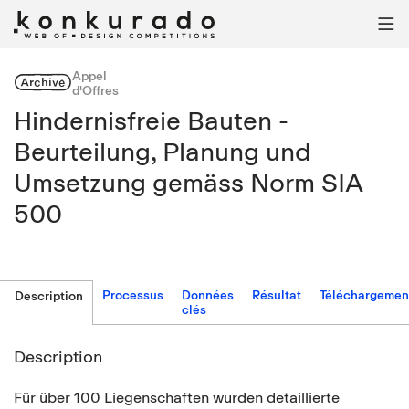

Appel
Archivé
d'Offres
Hindernisfreie Bauten -
Beurteilung, Planung und
Umsetzung gemäss Norm SIA
500
Processus
Données
Résultat
Téléchargemen
Description
clés
Description
Für über 100 Liegenschaften wurden detaillierte