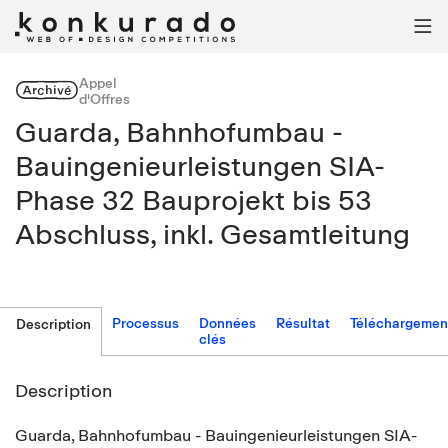

Appel
Archivé
d'Offres
Guarda, Bahnhofumbau -
Bauingenieurleistungen SIA-
Phase 32 Bauprojekt bis 53
Abschluss, inkl. Gesamtleitung
Processus
Données
Résultat
Téléchargemen
Description
clés
Description
Guarda, Bahnhofumbau - Bauingenieurleistungen SIA-