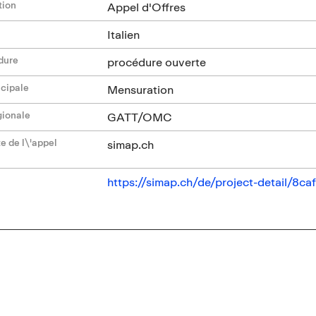
tion
Appel d'Offres
Italien
dure
procédure ouverte
ncipale
Mensuration
gionale
GATT/OMC
e de l\'appel
simap.ch
https://simap.ch/de/project-detail/