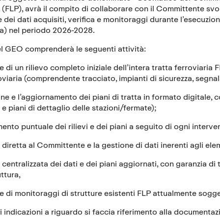
(FLP), avrà il compito di collaborare con il Committente svolg
 dei dati acquisiti, verifica e monitoraggi durante l’esecuzion
tta) nel periodo 2026-2028.
el GEO comprenderà le seguenti attività:
e di un rilievo completo iniziale dell’intera tratta ferroviaria 
oviaria (comprendente tracciato, impianti di sicurezza, segnal
one e l’aggiornamento dei piani di tratta in formato digitale,
 e piani di dettaglio delle stazioni/fermate);
ento puntuale dei rilievi e dei piani a seguito di ogni interve
a diretta al Committente e la gestione di dati inerenti agli ele
 centralizzata dei dati e dei piani aggiornati, con garanzia di 
uttura,
ne di monitoraggi di strutture esistenti FLP attualmente sogget
 indicazioni a riguardo si faccia riferimento alla documenta