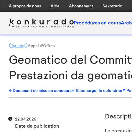
À propos de nous
Aide
Abonnement
Sekretario
Procédures en cours
Arch
Terminé
Appel d'Offres
Geomatico del Committ
Prestazioni da geomati
Document de mise en concours
Télécharger le calendrier
↗ Pa
Descript
22.04.2026
Date de publication
Le prestazi