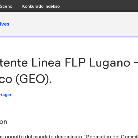
Sceno
Konkurado Indekso
ives
ente Linea FLP Lugano –
co (GEO).
rtager
ion
oni oggetto del mandato denominato “Geomatico del Committe