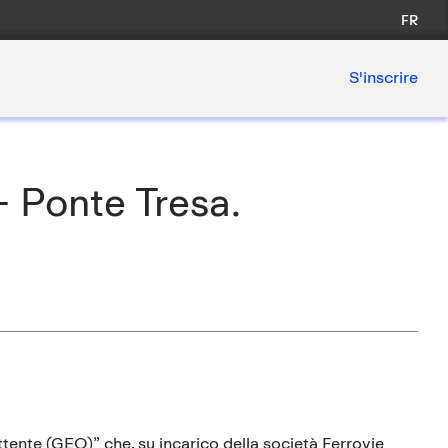
FR
S'inscrire
 Ponte Tresa.
nte (GEO)” che, su incarico della società Ferrovie