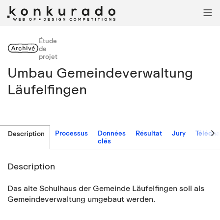

Étude
Archivé
de
projet
Umbau Gemeindeverwaltung
Läufelfingen

Processus
Données
Résultat
Jury
Téléch
Description
clés
Description
Das alte Schulhaus der Gemeinde Läufelfingen soll als
Gemeindeverwaltung umgebaut werden.