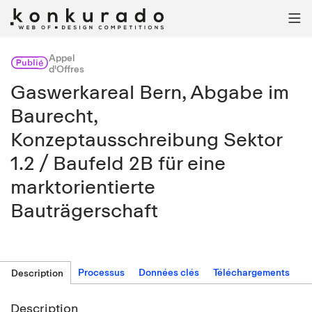

Appel
Publié
d'Offres
Gaswerkareal Bern, Abgabe im
Baurecht,
Konzeptausschreibung Sektor
1.2 / Baufeld 2B für eine
marktorientierte
Bauträgerschaft
Processus
Données clés
Téléchargements
Description
Description