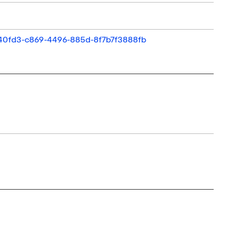
0140fd3-c869-4496-885d-8f7b7f3888fb