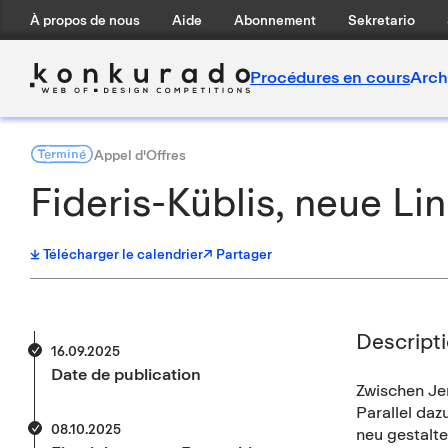
À propos de nous
Aide
Abonnement
Sekretario
Procédures en cours
Arch
Terminé
Appel d'Offres
Fideris-Küblis, neue Li
Télécharger le calendrier
↗ Partager
Descript
16.09.2025
Date de publication
Zwischen Jen
Parallel daz
08.10.2025
neu gestalte