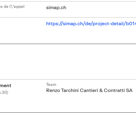
e de l\'appel
simap.ch
https://simap.ch/de/project-detail/b
Team
ement
Renzo Tarchini Cantieri & Contratti SA
6.30)