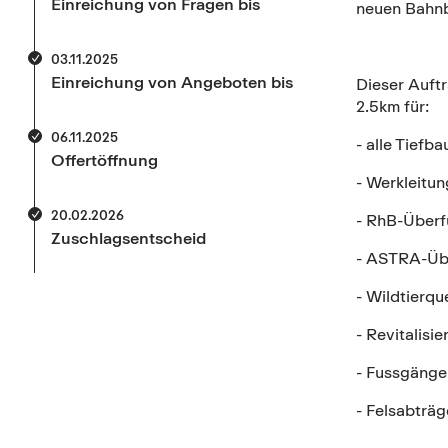
Einreichung von Fragen bis
neuen Bahnb
03.11.2025
Einreichung von Angeboten bis
Dieser Auftr
2.5km für:
06.11.2025
- alle Tiefb
Offertöffnung
- Werkleitu
20.02.2026
- RhB-Überf
Zuschlagsentscheid
- ASTRA-Üb
- Wildtierq
- Revitalisi
- Fussgänge
- Felsabträg