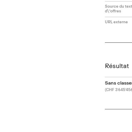
Source du text
d\'offres
URL externe
Résultat
Sans class
(CHF 3’645’45