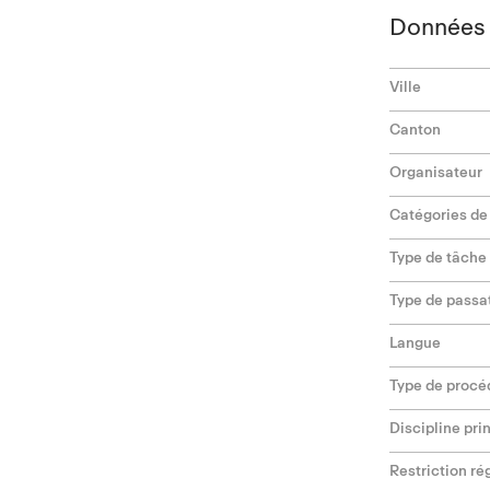
Données 
Ville
Canton
Organisateur
Catégories de
Type de tâche
Type de passa
Langue
Type de procé
Discipline pri
Restriction ré