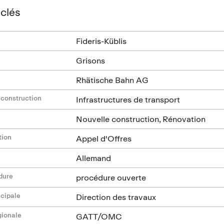
clés
Fideris-Küblis
Grisons
Rhätische Bahn AG
 construction
Infrastructures de transport
Nouvelle construction, Rénovation
tion
Appel d'Offres
Allemand
dure
procédure ouverte
ncipale
Direction des travaux
gionale
GATT/OMC