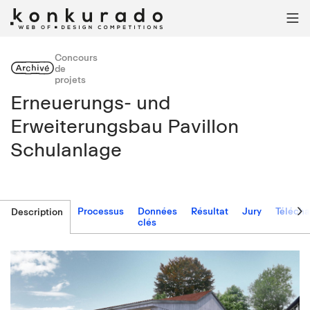

Concours
Archivé
de
projets
Erneuerungs- und
Erweiterungsbau Pavillon
Schulanlage

Processus
Données
Résultat
Jury
Téléch
Description
clés