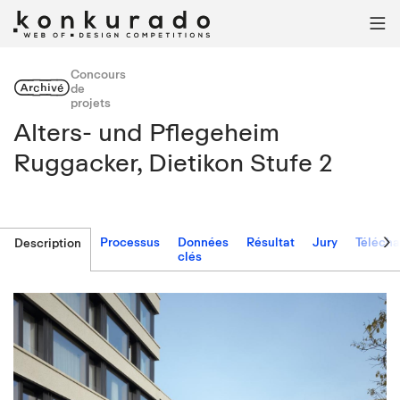

Concours
Archivé
de
projets
Alters- und Pflegeheim
Ruggacker, Dietikon Stufe 2

Processus
Données
Résultat
Jury
Téléch
Description
clés