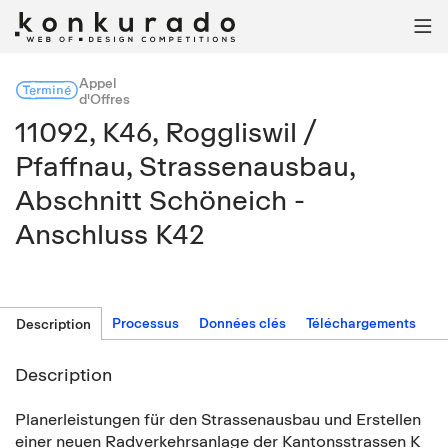

Appel
Terminé
d'Offres
11092, K46, Roggliswil /
Pfaffnau, Strassenausbau,
Abschnitt Schöneich -
Anschluss K42
Processus
Données clés
Téléchargements
Description
Description
Planerleistungen für den Strassenausbau und Erstellen
einer neuen Radverkehrsanlage der Kantonsstrassen K