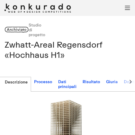

Studio
Archiviato
di
progetto
Zwhatt-Areal Regensdorf
«Hochhaus H1»

Processo
Dati
Risultato
Giuria
Down
Descrizione
principali