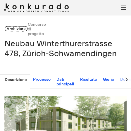

Concorso
Archiviato
di
progetto
Neubau Winterthurerstrasse
478, Zürich-Schwamendingen

Processo
Dati
Risultato
Giuria
Down
Descrizione
principali