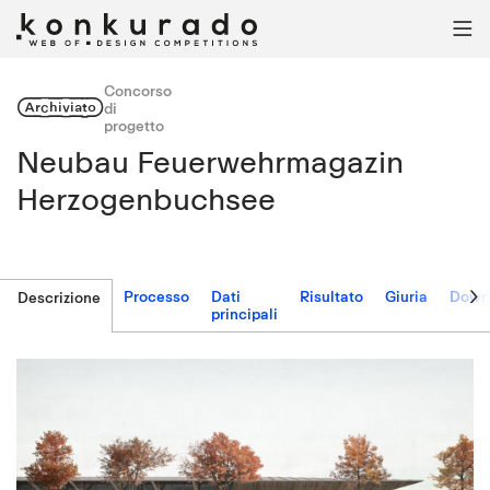

Concorso
Archiviato
di
progetto
Neubau Feuerwehrmagazin
Herzogenbuchsee

Processo
Dati
Risultato
Giuria
Down
Descrizione
principali