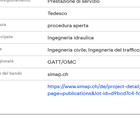
Prestazione di servizio
Tedesco
dura
procedura aperta
ncipale
Ingegneria idraulica
e
Ingegneria civile, Ingegneria del traffico
gionale
GATT/OMC
o del bando
simap.ch
https://www.simap.ch/de/project-det
page=publications&lot-id=d9bcd7c4-