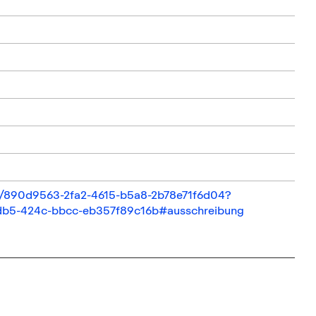
ail/890d9563-2fa2-4615-b5a8-2b78e71f6d04?
fdb5-424c-bbcc-eb357f89c16b#ausschreibung