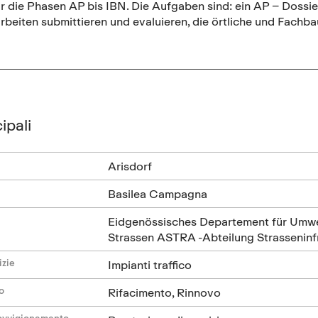
ür die Phasen AP bis IBN. Die Aufgaben sind: ein AP – Dossier
beiten submittieren und evaluieren, die örtliche und Fachba
ipali
Arisdorf
Basilea Campagna
Eidgenössisches Departement für Umwel
Strassen ASTRA -Abteilung Strasseninfr
izie
Impianti traffico
o
Rifacimento, Rinnovo
ovvigionamento