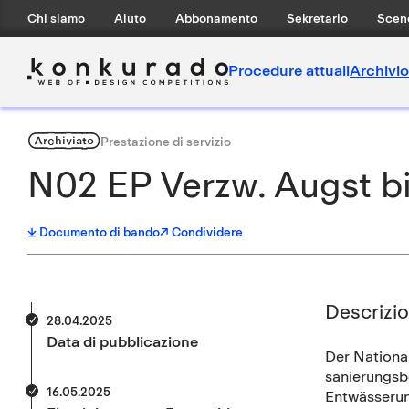
Chi siamo
Aiuto
Abbonamento
Sekretario
Scen
Procedure attuali
Archivio
Archiviato
Prestazione di servizio
N02 EP Verzw. Augst bi
Documento di bando
↗ Condividere
Descrizi
28.04.2025
Data di pubblicazione
Der National
sanierungsb
16.05.2025
Entwässerun