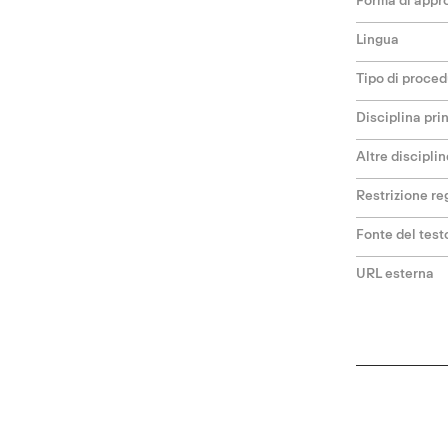
Lingua
Tipo di proce
Disciplina pri
Altre disciplin
Restrizione re
Fonte del test
URL esterna