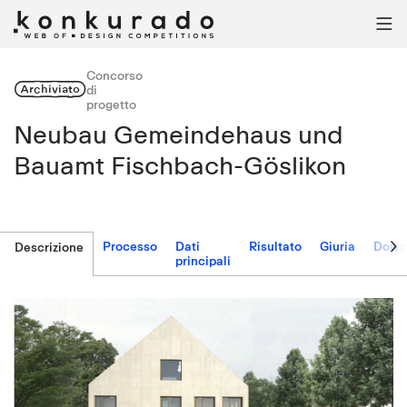

Concorso
Archiviato
di
progetto
Neubau Gemeindehaus und
Bauamt Fischbach-Göslikon

Processo
Dati
Risultato
Giuria
Down
Descrizione
principali