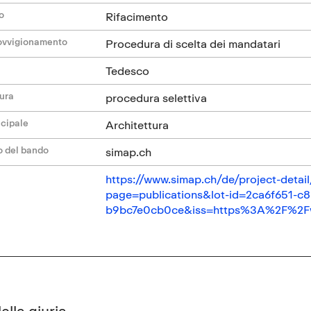
o
Rifacimento
ovvigionamento
Procedura di scelta dei mandatari
Tedesco
dura
procedura selettiva
ncipale
Architettura
o del bando
simap.ch
https://www.simap.ch/de/project-det
page=publications&lot-id=2ca6f651-
b9bc7e0cb0ce&iss=https%3A%2F%2F
lla giuria