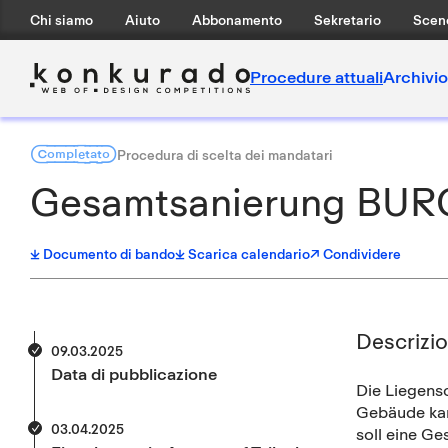
Chi siamo
Aiuto
Abbonamento
Sekretario
Scen
Procedure attuali
Archivio
Completato
Procedura di scelta dei mandatari
Gesamtsanierung BU
Documento di bando
Scarica calendario
↗ Condividere
Descrizi
09.03.2025
Data di pubblicazione
Die Liegens
Gebäude kan
03.04.2025
soll eine Ge