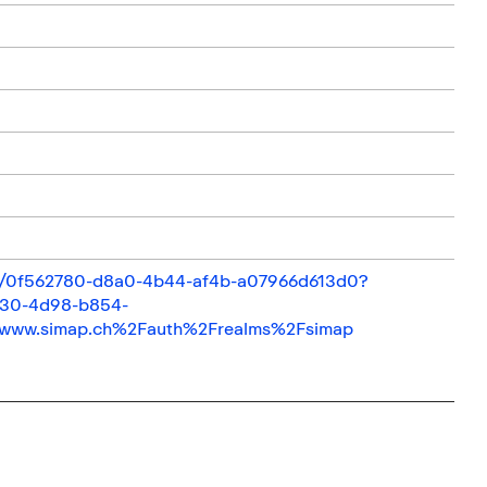
ail/0f562780-d8a0-4b44-af4b-a07966d613d0?
c830-4d98-b854-
www.simap.ch%2Fauth%2Frealms%2Fsimap