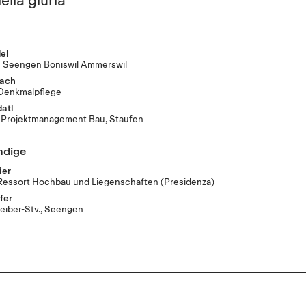
el
 Seengen Boniswil Ammerswil
bach
 Denkmalpflege
atl
, Projektmanagement Bau, Staufen
ndige
ier
Ressort Hochbau und Liegenschaften
(Presidenza)
fer
iber-Stv., Seengen