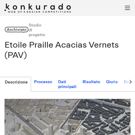

Studio
Archiviato
di
progetto
Etoile Praille Acacias Vernets
(PAV)

Processo
Dati
Risultato
Giuria
Down
Descrizione
principali