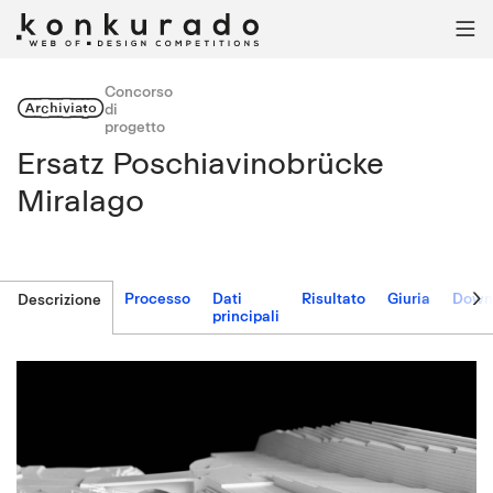

Concorso
Archiviato
di
progetto
Ersatz Poschiavinobrücke
Miralago

Processo
Dati
Risultato
Giuria
Down
Descrizione
principali